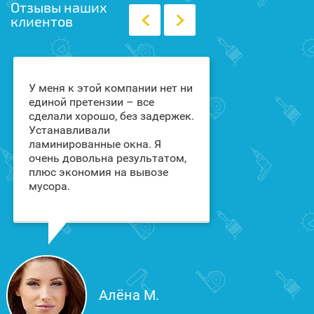
Отзывы наших
клиентов
У меня к этой компании нет ни
Заказывали в
единой претензии – все
Столице окна
сделали хорошо, без задержек.
для клиники.
Устанавливали
нестандартны
ламинированные окна. Я
со шпросами.
очень довольна результатом,
оказались оч
плюс экономия на вывозе
все сделали т
мусора.
мы хотели. Со
коричневого 
золотом - это
Вам спасибо!
Алёна М.