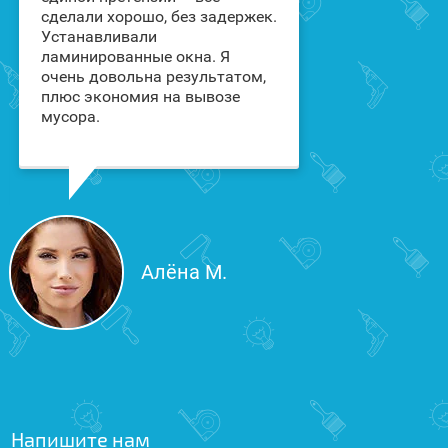
сделали хорошо, без задержек.
для клиники.
Устанавливали
нестандартны
ламинированные окна. Я
со шпросами.
очень довольна результатом,
оказались оч
плюс экономия на вывозе
все сделали т
мусора.
мы хотели. Со
коричневого 
золотом - это
Вам спасибо!
Алёна М.
Напишите нам