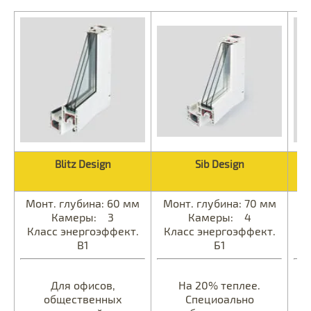
Blitz Design
Sib Design
Монт. глубина: 60 мм
Монт. глубина: 70 мм
М
Камеры: 3
Камеры: 4
Класс энергоэффект.
Класс энергоэффект.
К
В1
Б1
Для офисов,
На 20% теплее.
общественных
Специоально
п