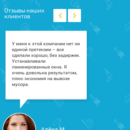
Отзывы наших
клиентов
У меня к этой компании нет ни
Заказывали в
единой претензии – все
Столице окна
сделали хорошо, без задержек.
для клиники.
Устанавливали
нестандартны
ламинированные окна. Я
со шпросами.
очень довольна результатом,
оказались оч
плюс экономия на вывозе
все сделали т
мусора.
мы хотели. Со
коричневого 
золотом - это
Вам спасибо!
Алёна М.